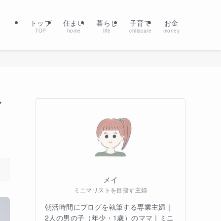
トップ
住まい
暮らし
子育て
お金
TOP
home
life
childcare
money
イ
メイ
ミニマリストを目指す主婦
朝活時間にブログを執筆する専業主婦｜
2人の男の子（年少・1歳）のママ｜ミニ